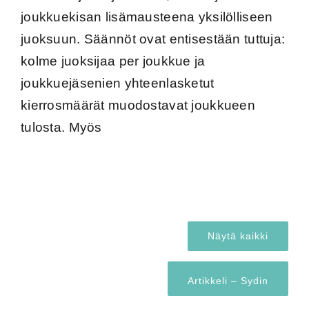
joukkuekisan lisämausteena yksilölliseen
juoksuun. Säännöt ovat entisestään tuttuja:
kolme juoksijaa per joukkue ja
joukkuejäsenien yhteenlasketut
kierrosmäärät muodostavat joukkueen
tulosta. Myös
Näytä kaikki
Artikkeli – Sydin