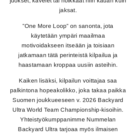
juokset, kävelet tai hölkkäät niin kauan kuin
jaksat.
”One More Loop” on sanonta, jota
käytetään ympäri maailmaa
motivoidakseen itseään ja toisiaan
jatkamaan tätä perinteistä kilpailua ja
haastamaan kroppaa uusiin asteihin.
Kaiken lisäksi, kilpailun voittajaa saa
palkintona hopeakolikko, joka takaa
paikka
Suomen joukkueeseen v. 2026 Backyard
Ultra World Team Championship-kisoihin
.
Yhteistyökumppanimme Nummelan
Backyard Ultra tarjoaa myös ilmaisen