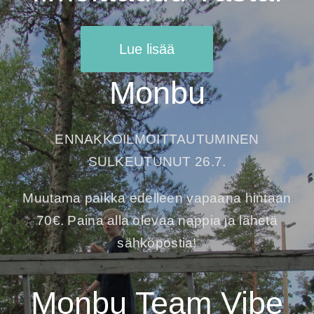
Lue lisää
Monbu
ENNAKKOILMOITTAUTUMINEN
SULKEUTUNUT 26.7.
Muutama paikka edelleen vapaana hintaan
70€. Paina alla olevaa nappia ja lähetä
sähköpostia!
Monbu Team Vibe