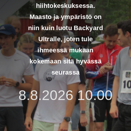
hiihtokeskuksessa.
Maasto ja ympäristö on
niin kuin luotu Backyard
Ultralle, joten tule
ihmeessä mukaan
kokemaan sitä hyvässä
seurassa
8.8.2026 10.00